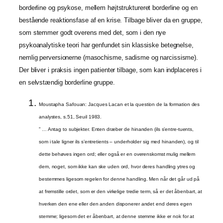
borderline og psykose, mellem højtstruktureret borderline og en
bestående reaktionsfase af en krise. Tilbage bliver da en gruppe,
som stemmer godt overens med det, som i den nye
psykoanalytiske teori har genfundet sin klassiske betegnelse,
nemlig perversionerne (masochisme, sadisme og narcissisme).
Der bliver i praksis ingen patienter tilbage, som kan indplaceres i
en selvstændig borderline gruppe.
Moustapha Safouan: Jacques Lacan et la question de la formation des
analystes, s.51, Seuil 1983.
” … Antag to subjekter. Enten dræber de hinanden (ils s’entre-tuents,
som i tale ligner ils s’entretients – underholder sig med hinanden), og til
dette behøves ingen ord; eller også er en overenskomst mulig mellem
dem, noget, som ikke kan ske uden ord, hvor deres handling ytres og
bestemmes ligesom regelen for denne handling. Men når det går ud på
at fremstille ordet, som er den virkelige tredie term, så er det åbenbart, at
hverken den ene eller den anden disponerer andet end deres egen
stemme; ligesom det er åbenbart, at denne stemme ikke er nok for at