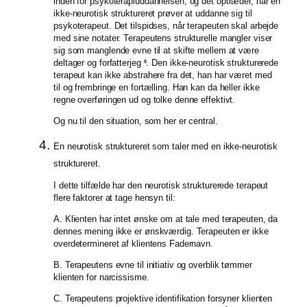
inden for psykoterapiuddannelsen, og det optræder, når en
ikke-neurotisk struktureret prøver at uddanne sig til
psykoterapeut. Det tilspidses, når terapeuten skal arbejde
med sine notater. Terapeutens strukturelle mangler viser
sig som manglende evne til at skifte mellem at være
deltager og forfatterjeg
. Den ikke-neurotisk strukturerede
8
terapeut kan ikke abstrahere fra det, han har været med
til og frembringe en fortælling. Han kan da heller ikke
regne overføringen ud og tolke denne effektivt.
Og nu til den situation, som her er central.
En neurotisk struktureret som taler med en ikke-neurotisk
struktureret.
I dette tilfælde har den neurotisk strukturerede terapeut
flere faktorer at tage hensyn til:
A. Klienten har intet ønske om at tale med terapeuten, da
dennes mening ikke er ønskværdig. Terapeuten er ikke
overdetermineret af klientens Fadernavn.
B. Terapeutens evne til initiativ og overblik tømmer
klienten for narcissisme.
C. Terapeutens projektive identifikation forsyner klienten