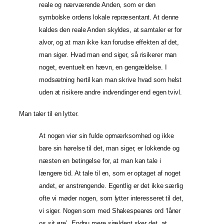
reale og nærværende Anden, som er den
symbolske ordens lokale repræsentant. At denne
kaldes den reale Anden skyldes, at samtaler er for
alvor, og at man ikke kan forudse effekten af det,
man siger. Hvad man end siger, så risikerer man
noget, eventuelt en hævn, en gengældelse. I
modsætning hertil kan man skrive hvad som helst
uden at risikere andre indvendinger end egen tvivl.
Man taler til en lytter.
At nogen vier sin fulde opmærksomhed og ikke
bare sin hørelse til det, man siger, er lokkende og
næsten en betingelse for, at man kan tale i
længere tid. At tale til en, som er optaget af noget
andet, er anstrengende. Egentlig er det ikke særlig
ofte vi møder nogen, som lytter interesseret til det,
vi siger. Nogen som med Shakespeares ord ‘låner
os sit øre’. Endnu mere sjældent sker det, at