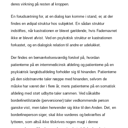
deres virkning på resten af kroppen.
En forudsætning for, at en dialog kan komme i stand, er, at der
findes en ødipal struktur hos subjektet. En sådan struktur
indstiftes, når kastrationen er blevet gældende, hvis Fadernavnet
ikke er blevet afvist. Ved en psykotisk struktur er kastrationen
forkastet, og en dialogisk relation til andre er udelukket.
Der findes en bemærkelsesværdig forskel på, hvordan
patienterne på en internmedicinsk afdeling og patienterne på en
psykiatrisk langtidsafdeling forholder sig til hinanden. Patienterne
på den sidstnævnte taler næppe med hinanden, selvom de
måske har været der i flere år, mens patienterne på en somatisk
afdeling med stort udbytte taler sammen. Ved såkaldte
borderlinetilstande (perversioner) taler vedkommende person
ganske vist, men talen henvender sig ikke til den Anden. Det, en
borderlineperson siger, skal ikke vurderes og bekræftes af
lytteren, som altså ikke tilskrives nogen magt i denne