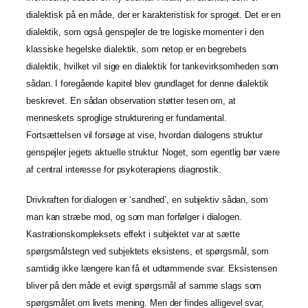
dialektisk på en måde, der er karakteristisk for sproget. Det er en
dialektik, som også genspejler de tre logiske momenter i den
klassiske hegelske dialektik, som netop er en begrebets
dialektik, hvilket vil sige en dialektik for tankevirksomheden som
sådan. I foregående kapitel blev grundlaget for denne dialektik
beskrevet. En sådan observation støtter tesen om,
at
menneskets sproglige strukturering er fundamental.
Fortsættelsen vil forsøge at vise, hvordan dialogens struktur
genspejler jegets aktuelle struktur. Noget, som egentlig bør være
af central interesse for psykoterapiens diagnostik.
Drivkraften for dialogen er ‘sandhed’, en subjektiv sådan, som
man kan stræbe mod, og som man forfølger i dialogen.
Kastrationskompleksets effekt i subjektet var at sætte
spørgsmålstegn ved subjektets eksistens, et spørgsmål, som
samtidig ikke længere kan få et udtømmende svar. Eksistensen
bliver på den måde et evigt spørgsmål af samme slags som
spørgsmålet om livets mening. Men der findes alligevel svar,