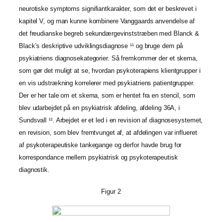
neurotiske symptoms signifiantkarakter, som det er beskrevet i
kapitel V, og man kunne kombinere Vanggaards anvendelse af
det freudianske begreb sekundærgevinststræben med Blanck &
Black’s deskriptive udviklingsdiagnose
og bruge dem på
11
psykiatriens diagnosekategorier. Så fremkommer der et skema,
som gør det muligt at se, hvordan psykoterapiens klientgrupper i
en vis udstrækning korrelerer med psykiatriens patientgrupper.
Der er her tale om et skema, som er hentet fra en stencil, som
blev udarbejdet på en psykiatrisk afdeling, afdeling 36A, i
Sundsvall
. Arbejdet er et led i en revision af diagnosesystemet,
12
en revision, som blev fremtvunget af, at afdelingen var influeret
af psykoterapeutiske tankegange og derfor havde brug for
korrespondance mellem psykiatrisk og psykoterapeutisk
diagnostik.
Figur 2