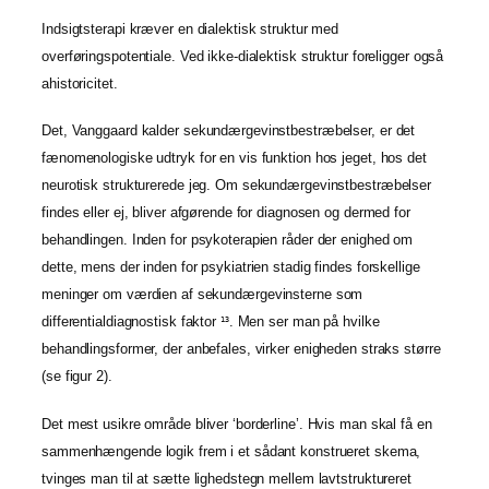
Indsigtsterapi kræver en dialektisk struktur med
overføringspotentiale. Ved ikke-dialektisk struktur foreligger også
ahistoricitet.
Det, Vanggaard kalder sekundærgevinstbestræbelser, er det
fænomenologiske udtryk for en vis funktion hos jeget, hos det
neurotisk strukturerede jeg. Om sekundærgevinstbestræbelser
findes eller ej, bliver afgørende for diagnosen og dermed for
behandlingen. Inden for psykoterapien råder der enighed om
dette, mens der inden for psykiatrien stadig findes forskellige
meninger om værdien af sekundærgevinsterne som
differentialdiagnostisk faktor
. Men ser man på hvilke
13
behandlingsformer, der anbefales, virker enigheden straks større
(se figur 2).
Det mest usikre område bliver ‘borderline’. Hvis man skal få en
sammenhængende logik frem i et sådant konstrueret skema,
tvinges man til at sætte lighedstegn mellem lavtstruktureret