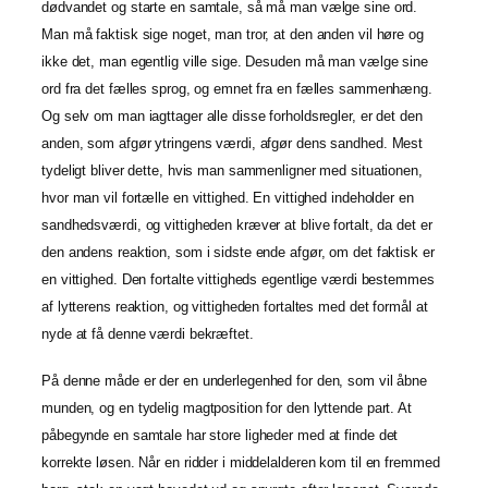
dødvandet og starte en samtale, så må man vælge sine ord.
Man må faktisk sige noget, man tror, at den anden vil høre og
ikke det, man egentlig ville sige. Desuden må man vælge sine
ord fra det fælles sprog, og emnet fra en fælles sammenhæng.
Og selv om man iagttager alle disse forholdsregler, er det den
anden, som afgør ytringens værdi, afgør dens sandhed. Mest
tydeligt bliver dette, hvis man sammenligner med situationen,
hvor man vil fortælle en vittighed. En vittighed indeholder en
sandhedsværdi, og vittigheden kræver at blive fortalt, da det er
den andens reaktion, som i sidste ende afgør, om det faktisk er
en vittighed. Den fortalte vittigheds egentlige værdi bestemmes
af lytterens reaktion, og vittigheden fortaltes med det formål at
nyde at få denne værdi bekræftet.
På denne måde er der en underlegenhed for den, som vil åbne
munden, og en tydelig magtposition for den lyttende part. At
påbegynde en samtale har store ligheder med at finde det
korrekte løsen. Når en ridder i middelalderen kom til en fremmed