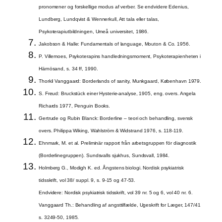
pronomener og forskellige modus af verber. Se endvidere Edenius,
Lundberg, Lundqvist & Wennerkull, Att tala eller talas,
Psykoterapiutbildningen, Umeå universitet, 1986.
Jakobson & Halle: Fundamentals of language, Mouton & Co. 1956.
P. Villemoes, Psykoterapins handledningsmoment, Psykoterapienheten i
Härnösand, s. 34 ff, 1990.
Thorkil Vanggaard: Borderlands of sanity, Munkgaard, København 1979.
S. Freud: Bruckstück einer Hysterie-analyse, 1905, eng. overs. Angela
Richards 1977, Penguin Books.
Gertrude og Rubin Blanck: Borderline – teori och behandling, svensk
overs. Philippa Wiking, Wahlström & Widstrand 1976, s. 118-119.
Ehnmark, M. et al. Preliminär rapport från arbetsgruppen för diagnostik
(Borderlinegruppen). Sundsvalls sjukhus, Sundsvall, 1984.
Holmberg G., Modigh K. ed. Ångstens biologi. Nordisk psykiatrisk
tidsskrift, vol 38/ suppl. 9, s. 9-15 og 47-53.
Endvidere: Nordisk psykiatrisk tidsskrift, vol 39 nr. 5 og 6, vol 40 nr. 6.
Vanggaard Th.: Behandling af angsttilfælde, Ugeskrift for Læger, 147/41
s. 3249-50, 1985.