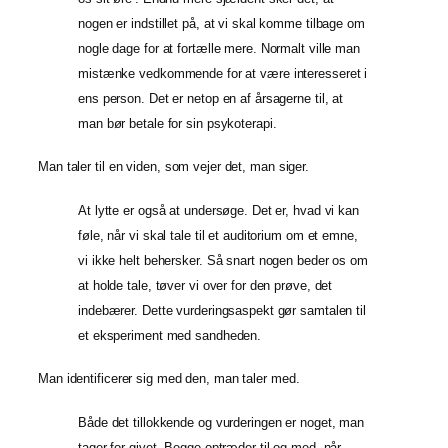
nogen er indstillet på, at vi skal komme tilbage om
nogle dage for at fortælle mere. Normalt ville man
mistænke vedkommende for at være interesseret i
ens person. Det er netop en af årsagerne til, at
man bør betale for sin psykoterapi.
Man taler til en viden, som vejer det, man siger.
At lytte er også at undersøge. Det er, hvad vi kan
føle, når vi skal tale til et auditorium om et emne,
vi ikke helt behersker. Så snart nogen beder os om
at holde tale, tøver vi over for den prøve, det
indebærer. Dette vurderingsaspekt gør samtalen til
et eksperiment med sandheden.
Man identificerer sig med den, man taler med.
Både det tillokkende og vurderingen er noget, man
tager for givet. Begge optræder til og med, når