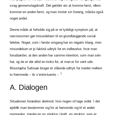
svag gennemslagskraft. Det gælder om at komme først, ellers
kommer en anden først, og man mister sin forrang, måske også
noget andet.
Denne måde at forholde sig på er et tydeligt symptom på, at
narcissismen gør misundelsen til en grundlæggende social
følelse. Noget, som i første omgang har en negativ klang, men
misundelsen er jo faktisk udtryk for en indlevelse, hvor man
forudsætter, at den anden har samme intention, som man selv
har, og da er der altid en risiko for, at man er for sent ude.
Moustapha Safouan bruger et slående udtryk for mødet mellem
1
to fremmede – ils s’entre-tuents -.
A. Dialogen
Situationen forandres derimod, hvis nogen vil tage ordet. I det
øjeblik man bestemmer sig for at henvende sig til et andet
menneske, træder en ny struktur i kraft, en struktur, som er