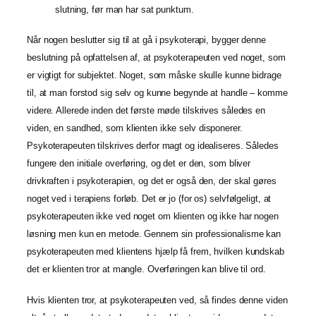
slutning, før man har sat punktum.
Når nogen beslutter sig til at gå i psykoterapi, bygger denne
beslutning på opfattelsen af, at psykoterapeuten ved noget, som
er vigtigt for subjektet. Noget, som måske skulle kunne bidrage
til, at man forstod sig selv og kunne begynde at handle – komme
videre. Allerede inden det første møde tilskrives således en
viden, en sandhed, som klienten ikke selv disponerer.
Psykoterapeuten tilskrives derfor magt og idealiseres. Således
fungere den initiale overføring, og det er den, som bliver
drivkraften i psykoterapien, og det er også den, der skal gøres
noget ved i terapiens forløb. Det er jo (for os) selvfølgeligt, at
psykoterapeuten ikke ved noget om klienten og ikke har nogen
løsning men kun en metode. Gennem sin professionalisme kan
psykoterapeuten med klientens hjælp få frem, hvilken kundskab
det er klienten tror at mangle. Overføringen kan blive til ord.
Hvis klienten tror, at psykoterapeuten ved, så findes denne viden