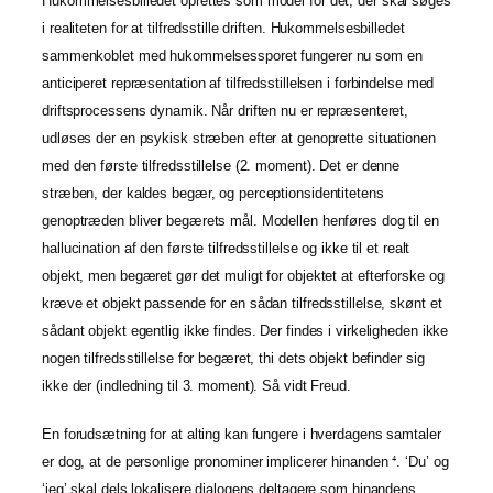
Hukommelsesbilledet oprettes som model for det, der skal søges
i realiteten for at tilfredsstille driften. Hukommelsesbilledet
sammenkoblet med hukommelsessporet fungerer nu som en
anticiperet repræsentation af tilfredsstillelsen i forbindelse med
driftsprocessens dynamik. Når driften nu er repræsenteret,
udløses der en psykisk stræben efter at genoprette situationen
med den første tilfredsstillelse (2. moment). Det er denne
stræben, der kaldes begær, og perceptionsidentitetens
genoptræden bliver begærets mål. Modellen henføres dog til en
hallucination af den første tilfredsstillelse og ikke til et realt
objekt, men begæret gør det muligt for objektet at efterforske og
kræve et objekt passende for en sådan tilfredsstillelse, skønt et
sådant objekt egentlig ikke findes. Der findes i virkeligheden ikke
nogen tilfredsstillelse for begæret, thi dets objekt befinder sig
ikke der (indledning til 3. moment). Så vidt Freud.
En forudsætning for at alting kan fungere i hverdagens samtaler
er dog, at de personlige pronominer implicerer hinanden
. ‘Du’ og
4
‘jeg’ skal dels lokalisere dialogens deltagere som hinandens