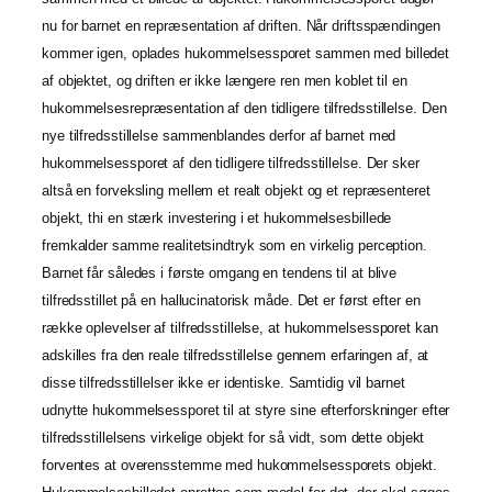
nu for barnet en repræsentation af driften. Når driftsspændingen
kommer igen, oplades hukommelsessporet sammen med billedet
af objektet, og driften er ikke længere ren men koblet til en
hukommelsesrepræsentation af den tidligere tilfredsstillelse. Den
nye tilfredsstillelse sammenblandes derfor af barnet med
hukommelsessporet af den tidligere tilfredsstillelse. Der sker
altså en forveksling mellem et realt objekt og et repræsenteret
objekt, thi en stærk investering i et hukommelsesbillede
fremkalder samme realitetsindtryk som en virkelig perception.
Barnet får således i første omgang en tendens til at blive
tilfredsstillet på en hallucinatorisk måde. Det er først efter en
række oplevelser af tilfredsstillelse, at hukommelsessporet kan
adskilles fra den reale tilfredsstillelse gennem erfaringen af, at
disse tilfredsstillelser ikke er identiske. Samtidig vil barnet
udnytte hukommelsessporet til at styre sine efterforskninger efter
tilfredsstillelsens virkelige objekt for så vidt, som dette objekt
forventes at overensstemme med hukommelsessporets objekt.