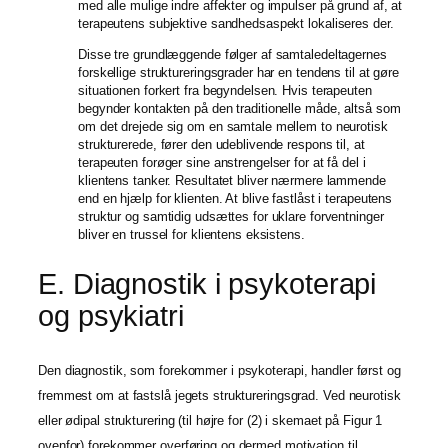
med alle mulige indre affekter og impulser på grund af, at
terapeutens subjektive sandhedsaspekt lokaliseres der.
Disse tre grundlæggende følger af samtaledeltagernes
forskellige struktureringsgrader har en tendens til at gøre
situationen forkert fra begyndelsen. Hvis terapeuten
begynder kontakten på den traditionelle måde, altså som
om det drejede sig om en samtale mellem to neurotisk
strukturerede, fører den udeblivende respons til, at
terapeuten forøger sine anstrengelser for at få del i
klientens tanker. Resultatet bliver nærmere lammende
end en hjælp for klienten. At blive fastlåst i terapeutens
struktur og samtidig udsættes for uklare forventninger
bliver en trussel for klientens eksistens.
E. Diagnostik i psykoterapi
og psykiatri
Den diagnostik, som forekommer i psykoterapi, handler først og
fremmest om at fastslå jegets struktureringsgrad. Ved neurotisk
eller ødipal strukturering (til højre for (2) i skemaet på Figur 1
ovenfor) forekommer overføring og dermed motivation til