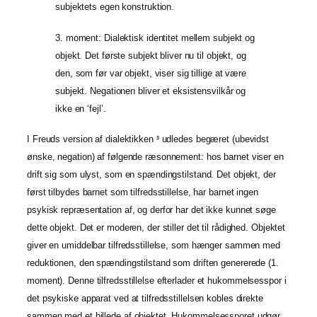
subjektets egen konstruktion.
3. moment: Dialektisk identitet mellem subjekt og
objekt. Det første subjekt bliver nu til objekt, og
den, som før var objekt, viser sig tillige at være
subjekt. Negationen bliver et eksistensvilkår og
ikke en ‘fejl’.
I Freuds version af dialektikken
udledes begæret (ubevidst
3
ønske, negation) af følgende ræsonnement: hos barnet viser en
drift sig som ulyst, som en spændingstilstand. Det objekt, der
først tilbydes barnet som tilfredsstillelse, har barnet ingen
psykisk repræsentation af, og derfor har det ikke kunnet søge
dette objekt. Det er moderen, der stiller det til rådighed. Objektet
giver en umiddelbar tilfredsstillelse, som hænger sammen med
reduktionen, den spændingstilstand som driften genererede (1.
moment). Denne tilfredsstillelse efterlader et hukommelsesspor i
det psykiske apparat ved at tilfredsstillelsen kobles direkte
sammen med et billede af objektet. Hukommelsessporet udgør