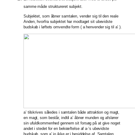
samme måde struktureret subjekt.
Subjektet, som åbner samtalen, vender sig til den reale
Anden, hvorfra subjektet har modtaget sit ubevidste
budskab i løftets omvendte form ( a henvender sig til a’ ).
a’ tilskrives således i samtalen både attraktion og magt,
en magt, som består, indtil a’ åbner munden og afslører
sin ufuldkommenhed gennem sit forsøg på at give noget
andet i stedet for en bekræftelse af a-‘s ubevidste
budskab, som a’ jo ikke er i besiddelse af. Samtalen