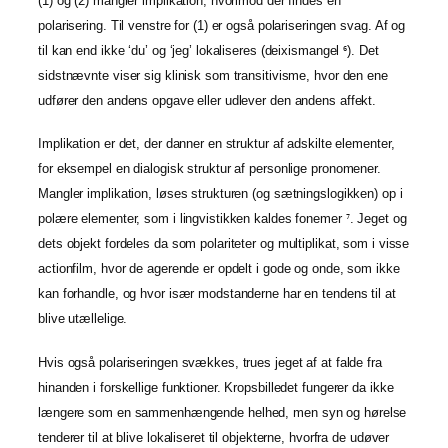
(1) og (2) mangler implikation, hvorimod der findes en
polarisering. Til venstre for (1) er også polariseringen svag. Af og
til kan end ikke ‘du’ og ‘jeg’ lokaliseres (deixismangel
). Det
6
sidstnævnte viser sig klinisk som transitivisme, hvor den ene
udfører den andens opgave eller udlever den andens affekt.
Implikation er det, der danner en struktur af adskilte elementer,
for eksempel en dialogisk struktur af personlige pronomener.
Mangler implikation, løses strukturen (og sætningslogikken) op i
polære elementer, som i lingvistikken kaldes fonemer
. Jeget og
7
dets objekt fordeles da som polariteter og multiplikat, som i visse
actionfilm, hvor de agerende er opdelt i gode og onde, som ikke
kan forhandle, og hvor især modstanderne har en tendens til at
blive utællelige.
Hvis også polariseringen svækkes, trues jeget af at falde fra
hinanden i forskellige funktioner. Kropsbilledet fungerer da ikke
længere som en sammenhængende helhed, men syn og hørelse
tenderer til at blive lokaliseret til objekterne, hvorfra de udøver