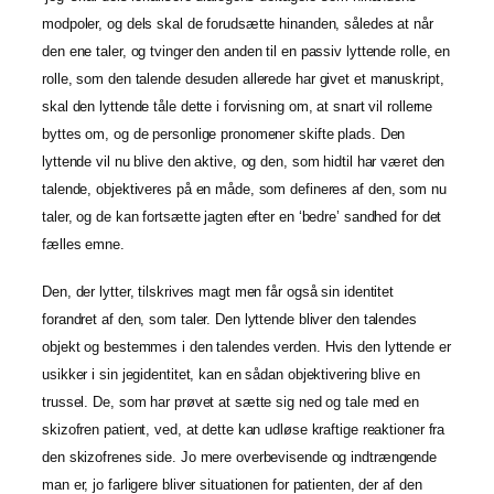
modpoler, og dels skal de forudsætte hinanden, således at når
den ene taler, og tvinger den anden til en passiv lyttende rolle, en
rolle, som den talende desuden allerede har givet et manuskript,
skal den lyttende tåle dette i forvisning om, at snart vil rollerne
byttes om, og de personlige pronomener skifte plads. Den
lyttende vil nu blive den aktive, og den, som hidtil har været den
talende, objektiveres på en måde, som defineres af den, som nu
taler, og de kan fortsætte jagten efter en ‘bedre’ sandhed for det
fælles emne.
Den, der lytter, tilskrives magt men får også sin identitet
forandret af den, som taler. Den lyttende bliver den talendes
objekt og bestemmes i den talendes verden. Hvis den lyttende er
usikker i sin jegidentitet, kan en sådan objektivering blive en
trussel. De, som har prøvet at sætte sig ned og tale med en
skizofren patient, ved, at dette kan udløse kraftige reaktioner fra
den skizofrenes side. Jo mere overbevisende og indtrængende
man er, jo farligere bliver situationen for patienten, der af den