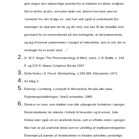
give nogen den nødvendige autoritet for at etablere en almen enighed.
Det er derfor, at den, som ytrer dette ord, selvom han bare ytrer en
‘universel’ lov, det vil sige en, som han selv også er underkastet (for
eksempel: du skal ære din far og din mor), kun kan få det fastslået som
genstand for en overenskomst på den betingelse, at det præsenteres,
og jeg vil betone præsenteres i mangel af erkendelse, som et ord, der er
modtaget fra et andet sted. …”
G. W. F. Hegel: The Phenomenology of Mind, overs. J. B. Baillie, s. 149
ff. og 218 ff. Harper Colophon Books 1967.
Dette findes i S. Freud: Drömtydning, s.338-339, Aldusserien 1971.
Se bilag 3.
Edenius, Lundberg, Lundqvist & Wennerkull, Att tala eller talas,
Psykoterapiutbildningen, Umeå universitet, 1986.
Deixis er en term, som dækker over alle udpegende funktioner i sproget.
Deixis lokaliserer de talende i forhold til hinanden og til emnet. Julie
Kristva taler også om en anaforisk deixis, som er effektiv inden i sproget.
Man kan se på anaforisk deixis som en udvikling af implikationsbegrebet.
Eksempel på bærere af deixisfunktion er lokative adverbier, personlige