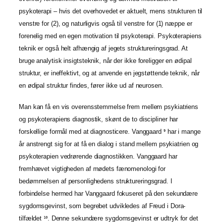
psykoterapi – hvis det overhovedet er aktuelt, mens strukturen til
venstre for (2), og naturligvis også til venstre for (1) næppe er
forenelig med en egen motivation til psykoterapi. Psykoterapiens
teknik er også helt afhængig af jegets struktureringsgrad. At
bruge analytisk insigtsteknik, når der ikke foreligger en ødipal
struktur, er ineffektivt, og at anvende en jegstøttende teknik, når
en ødipal struktur findes, fører ikke ud af neurosen.
Man kan få en vis overensstemmelse frem mellem psykiatriens
og psykoterapiens diagnostik, skønt de to discipliner har
forskellige formål med at diagnosticere. Vanggaard
har i mange
9
år anstrengt sig for at få en dialog i stand mellem psykiatrien og
psykoterapien vedrørende diagnostikken. Vanggaard har
fremhævet vigtigheden af mødets fænomenologi for
bedømmelsen af personlighedens struktureringsgrad. I
forbindelse hermed har Vanggaard fokuseret på den sekundære
sygdomsgevinst, som begrebet udvikledes af Freud i Dora-
tilfældet
. Denne sekundære sygdomsgevinst er udtryk for det
10