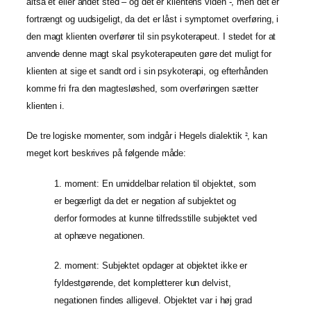
altså et eller andet sted – og det er klientens viden -, men det er
fortrængt og uudsigeligt, da det er låst i symptomet overføring, i
den magt klienten overfører til sin psykoterapeut. I stedet for at
anvende denne magt skal psykoterapeuten gøre det muligt for
klienten at sige et sandt ord i sin psykoterapi, og efterhånden
komme fri fra den magtesløshed, som overføringen sætter
klienten i.
De tre logiske momenter, som indgår i Hegels dialektik
, kan
2
meget kort beskrives på følgende måde:
1. moment: En umiddelbar relation til objektet, som
er begærligt da det er negation af subjektet og
derfor formodes at kunne tilfredsstille subjektet ved
at ophæve negationen.
2. moment: Subjektet opdager at objektet ikke er
fyldestgørende, det kompletterer kun delvist,
negationen findes alligevel. Objektet var i høj grad