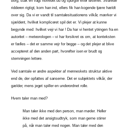
borg, stak en vagt hovedet ud og spurgte efter løsenet. Svarede
ridderen rigtigt, kom han ind, ellers fik han kogende tjære hældt
over sig. Da vi er vandt til samtalesituationens vilkår, mærker vi
sjældent, hvilket kompliceret spil det er. Vi plejer at kunne
begynde med: hvilket vejr vi har ! Da har vi hentet ytringen fra en
autoritet – meteorologen – vi har forsikret os om, at konteksten
er fælles – det er samme vejr for begge – og det plejer at blive
accepteret af den anden part, hvorefter isen er brudt og
stemningen lettere.
Ved samtale er andre aspekter af menneskets struktur aktive
end de, der opfattes af sanserne. Det er subjektets vilkår, der
gælder, mens jeget spiller en underordnet rolle.
Hvem taler man med?
Man taler ikke med den person, man møder. Heller
ikke med det ansigtsudtryk, som man gerne stirrer
på, når man taler med nogen. Man taler med den