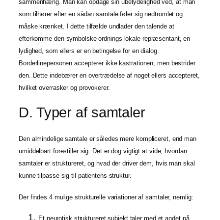
sammenhæng. Man kan opdage sin ubetydelighed ved, at man
som tilhører efter en sådan samtale føler sig nedtromlet og
måske krænket. I dette tilfælde undlader den talende at
efterkomme den symbolske ordnings lokale repræsentant, en
lydighed, som ellers er en betingelse for en dialog.
Borderlinepersonen accepterer ikke kastrationen, men bestrider
den. Dette indebærer en overtrædelse af noget ellers accepteret,
hvilket overrasker og provokerer.
D. Typer af samtaler
Den almindelige samtale er således mere kompliceret, end man
umiddelbart forestiller sig. Det er dog vigtigt at vide, hvordan
samtaler er struktureret, og hvad der driver dem, hvis man skal
kunne tilpasse sig til patientens struktur.
Der findes 4 mulige strukturelle variationer af samtaler, nemlig:
Et neurotisk struktureret subjekt taler med et andet på