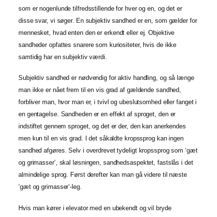
som er nogenlunde tilfredsstillende for hver og en, og det er
disse svar, vi søger. En subjektiv sandhed er en, som gælder for
mennesket, hvad enten den er erkendt eller ej. Objektive
sandheder opfattes snarere som kuriositeter, hvis de ikke
samtidig har en subjektiv værdi.
Subjektiv sandhed er nødvendig for aktiv handling, og så længe
man ikke er nået frem til en vis grad af gældende sandhed,
forbliver man, hvor man er, i tvivl og ubeslutsomhed eller fanget i
en gentagelse. Sandheden er en effekt af sproget, den er
indstiftet gennem sproget, og det er der, den kan anerkendes
men kun til en vis grad. I det såkaldte kropssprog kan ingen
sandhed afgøres. Selv i overdrevet tydeligt kropssprog som ‘gæt
og grimasser’, skal løsningen, sandhedsaspektet, fastslås i det
almindelige sprog. Først derefter kan man gå videre til næste
‘gæt og grimasser’-leg.
Hvis man kører i elevator med en ubekendt og vil bryde