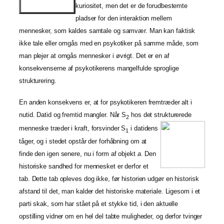
kuriositet, men det er de forudbestemte
pladser for den interaktion mellem
mennesker, som kaldes samtale og samvær. Man kan faktisk
ikke tale eller omgås med en psykotiker på samme måde, som
man plejer at omgås mennesker i øvrigt. Det er en af
konsekvenserne af psykotikerens mangelfulde sproglige
strukturering.
En anden konsekvens er, at for psykotikeren fremtræder alt i
nutid. Datid og fremtid mangler. Når S
hos det strukturerede
2
menneske træder i kraft, forsvinder S
i datidens
1
tåger, og i stedet opstår der forhåbning om at
finde den igen senere, nu i form af objekt
a
. Den
historiske sandhed for mennesket er derfor et
tab. Dette tab opleves dog ikke, før historien udgør en historisk
afstand til det, man kalder det historiske materiale. Ligesom i et
parti skak, som har stået på et stykke tid, i den aktuelle
opstilling vidner om en hel del tabte muligheder, og derfor tvinger