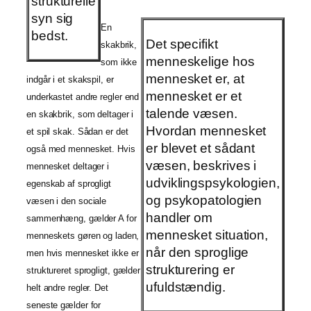
strukturelle
syn sig
En
bedst.
Det specifikt
skakbrik,
menneskelige hos
som ikke
mennesket er, at
indgår i et skakspil, er
mennesket er et
underkastet andre regler end
talende væsen.
en skakbrik, som deltager i
Hvordan mennesket
et spil skak. Sådan er det
er blevet et sådant
også med mennesket. Hvis
væsen, beskrives i
mennesket deltager i
udviklingspsykologien,
egenskab af sprogligt
og psykopatologien
væsen i den sociale
handler om
sammenhæng, gælder A for
mennesket situation,
menneskets gøren og laden,
når den sproglige
men hvis mennesket ikke er
strukturering er
struktureret sprogligt, gælder
ufuldstændig.
helt andre regler. Det
seneste gælder for