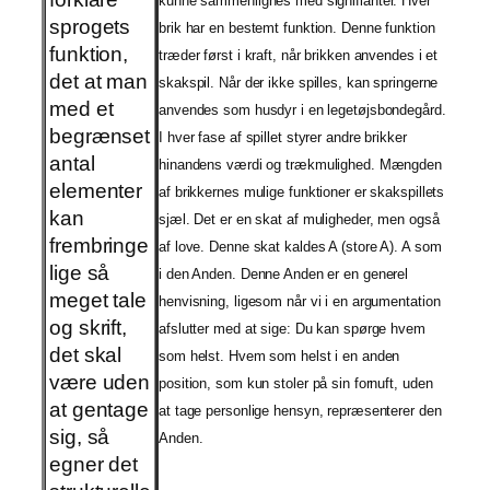
kunne sammenlignes med signifianter. Hver
sprogets
brik har en bestemt funktion. Denne funktion
funktion,
træder først i kraft, når brikken anvendes i et
det at man
skakspil. Når der ikke spilles, kan springerne
med et
anvendes som husdyr i en legetøjsbondegård.
begrænset
I hver fase af spillet styrer andre brikker
antal
hinandens værdi og trækmulighed. Mængden
elementer
af brikkernes mulige funktioner er skakspillets
kan
sjæl. Det er en skat af muligheder, men også
frembringe
af love. Denne skat kaldes A (store A). A som
lige så
i den Anden. Denne Anden er en generel
meget tale
henvisning, ligesom når vi i en argumentation
og skrift,
afslutter med at sige: Du kan spørge hvem
det skal
som helst. Hvem som helst i en anden
være uden
position, som kun stoler på sin fornuft, uden
at gentage
at tage personlige hensyn, repræsenterer den
sig, så
Anden.
egner det