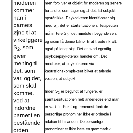
moderen
men forbliver et objekt for moderen og senere
kommer
for andre, som tager sig af det. Et subjekt
han i
opstår ikke. Psykotikeren identificerer sig
barnets
med S
, det er startsituationen. Terapeuten
1
øjne til at
må imitere S
, idet mindste i begyndelsen,
2
virkeliggøre
og siden få denne faktor til at træde i kraft,
S
, som
2
også på langt sigt. Det er hvad egentlig
giver
psykosepsykoterapi handler om. Det
mening til
medfører, at psykotikeren via
det, som
kastrationskomplekset bliver et talende
var, og det,
væsen, et subjekt.
som skal
Inden S
er begyndt at fungere, er
komme,
2
samtalesituationen helt anderledes end man
ved at
er vant til. Først og fremmest fordi de
indordne
personlige pronominer ikke er ordnede i
barnet i en
relation til hinanden. De personlige
bestående
pronominer er ikke bare en grammatisk
orden.