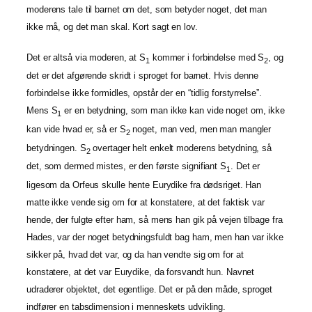
moderens tale til barnet om det, som betyder noget, det man
ikke må, og det man skal. Kort sagt en lov.
Det er altså via moderen, at S
kommer i forbindelse med S
, og
1
2
det er det afgørende skridt i sproget for barnet. Hvis denne
forbindelse ikke formidles, opstår der en “tidlig forstyrrelse”.
Mens S
er en betydning, som man ikke kan vide noget om, ikke
1
kan vide hvad er, så er S
noget, man ved, men man mangler
2
betydningen. S
overtager helt enkelt moderens betydning, så
2
det, som dermed mistes, er den første signifiant S
. Det er
1
ligesom da Orfeus skulle hente Eurydike fra dødsriget. Han
matte ikke vende sig om for at konstatere, at det faktisk var
hende, der fulgte efter ham, så mens han gik på vejen tilbage fra
Hades, var der noget betydningsfuldt bag ham, men han var ikke
sikker på, hvad det var, og da han vendte sig om for at
konstatere, at det var Eurydike, da forsvandt hun. Navnet
udraderer objektet, det egentlige. Det er på den måde, sproget
indfører en tabsdimension i menneskets udvikling.