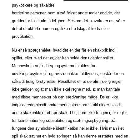
psykotikere og såkaldte
borderline personer, som altså følger andre regler end de, der
gælder for folk i almindelighed. Selvom det provokerer os, så er
det et strukturfænomen og ikke et udslag af trods eller
provokation.
Nu er så spørgsmålet, hvad det er, der får en skakbrik ind i
spillet, eller hvad det er, der kan holde den udenfor spillet.
Menneskets vej ind i sprogsystemet kaldes for
udviklingspsykologi, og hvis den ikke fuldbyrdes, opstår der en
såkaldt tidlig forstyrrelse. Resultatet er, at de almindelig regler
ikke gælder, og at man ikke skal regne med, at man kan tale
med disse mennesker på den sædvanlige måde. De er ikke
indplacerede blandt andre mennesker som skakbrikker blandt
andre skakbrikker i et spil skak. Det, som ikke fungerer, er regler
for kombination og substitution og sætningsopbygning. Så
fungerer den symbolske identifikation heller ikke. Hvis man i et
spil skak savner en hvid springer, så kan denne erstattes med en