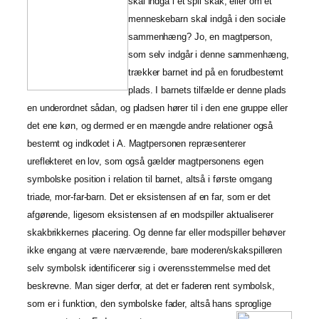
skal indgå i et spil skak, eller om et
menneskebarn skal indgå i den sociale
sammenhæng? Jo, en magtperson,
som selv indgår i denne sammenhæng,
trækker barnet ind på en forudbestemt
plads. I barnets tilfælde er denne plads
en underordnet sådan, og pladsen hører til i den ene gruppe eller
det ene køn, og dermed er en mængde andre relationer også
bestemt og indkodet i A. Magtpersonen repræsenterer
ureflekteret en lov, som også gælder magtpersonens egen
symbolske position i relation til barnet, altså i første omgang
triade, mor-far-barn. Det er eksistensen af en far, som er det
afgørende, ligesom eksistensen af en modspiller aktualiserer
skakbrikkernes placering. Og denne far eller modspiller behøver
ikke engang at være nærværende, bare moderen/skakspilleren
selv symbolsk identificerer sig i overensstemmelse med det
beskrevne. Man siger derfor, at det er faderen rent symbolsk,
som er i funktion, den symbolske fader, altså hans sproglige