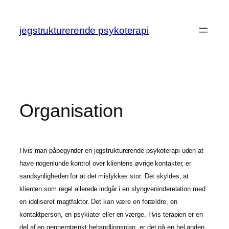
Spring
til
jegstrukturerende psykoterapi
indhold
Organisation
Hvis man påbegynder en jegstrukturerende psykoterapi uden at
have nogenlunde kontrol over klientens øvrige kontakter, er
sandsynligheden for at det mislykkes stor. Det skyldes, at
klienten som regel allerede indgår i en slyngveninderelation med
en idoliseret magtfaktor. Det kan være en forældre, en
kontaktperson, en psykiater eller en værge. Hvis terapien er en
del af en gennemtænkt behandlingsplan, er det på en hel anden