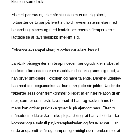
klienten som objekt.
Efter et par møder, eller når situationen er rimelig stabil,
fortsætter de to par på hvert sit hold i overensstemmelse med
behandlingsplanen og med kontaktpersonernes/terapeuternes
iagttagelse af tavshedspligt imellem sig.
Følgende eksempel viser, hvordan det ellers kan gå.
Jan-Erik påbegynder sin terapi i december og udvikler i løbet af
de første fire sessioner en mærkbar idolisering samtidig med, at
han bliver smidigere i kroppen og mere talende. Derefter udeblev
han med den begrundelse, at han manglede sin jakke. Under de
følgende sessioner fremkommer billedet af en nær relation til en
mor, som for det meste laver mad til ham og vasker hans tøj,
mens han ordner praktiske gøremål på ejendommen. Efter to
måneder meddeler Jan-Eriks plejeafdeling, at han vil slutte. Han
kommer også selv til psykoterapienheden og fortæller det. Han
er da anspændt, står og tramper og smidigheden forekommer at