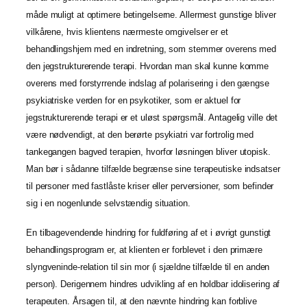
måde muligt at optimere betingelserne. Allermest gunstige bliver
vilkårene, hvis klientens nærmeste omgivelser er et
behandlingshjem med en indretning, som stemmer overens med
den jegstrukturerende terapi. Hvordan man skal kunne komme
overens med forstyrrende indslag af polarisering i den gængse
psykiatriske verden for en psykotiker, som er aktuel for
jegstrukturerende terapi er et uløst spørgsmål. Antagelig ville det
være nødvendigt, at den berørte psykiatri var fortrolig med
tankegangen bagved terapien, hvorfor løsningen bliver utopisk.
Man bør i sådanne tilfælde begrænse sine terapeutiske indsatser
til personer med fastlåste kriser eller perversioner, som befinder
sig i en nogenlunde selvstændig situation.
En tilbagevendende hindring for fuldføring af et i øvrigt gunstigt
behandlingsprogram er, at klienten er forblevet i den primære
slyngveninde-relation til sin mor (i sjældne tilfælde til en anden
person). Derigennem hindres udvikling af en holdbar idolisering af
terapeuten. Årsagen til, at den nævnte hindring kan forblive