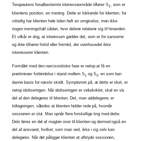
Terapeutens forudbestemte interesseområde tilfører S
, som er
1
klientens position, en mening. Dette er lokkende for klienten, for
vitterlig har klienten hele tiden haft en omgivelse, men ikke
nogen meningsfuld sådan, hvor delene relaterer sig til hinanden.
Et vilkår er dog, at interessen gælder det, som er for sanserne
og ikke tilhører fortid eller fremtid, der overhovedet ikke
interesserer klienten.
Formålet med den narcissistiske fase er netop at få en
præliminær forbindelse i stand mellem S
og S
, en som kan
1
2
danne basis for næste skridt. Symptomet på, at dette er sket, er
netop idoliseringen. Når idoliseringen er veludviklet, skal en vis
del af den delegeres til klienten. Det, man uddelegerer, er
tidtagningen, således at klienten holder rede på, hvornår
sessionen er slut. Man opnår flere forskellige ting med dette.
Dels føres en del af magten over til klienten og dermed også en
del af ansvaret, hvilket, som man ved, ikke i sig selv kan
delegeres. Når det påligger klienten at afbryde sessionen,