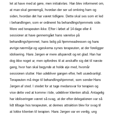
let at have med at gøre, men initiativløs. Han blev informeret om,
at man skal gennemgå, hvordan der ser ud omkring ham og
siden, hvordan det har været tidligere. Dette skal ses som et led
i behandlingen, som er ordineret fra behandlingshjemmets side.
Mere ved terapeuten ikke. Efter i løbet af 14 dage eller 4
sessioner at have gennemgået hans værelse på
behandlingshjemmet, hans bolig på hjemmeadressen og hans
øvrige nærmiljø og ugeskema synes terapeuten, at der foreligger
idolisering. Hans Jørgen er mere afspændt og ret glad. Han har
dog ikke noget ur, men opfordres til at anskaffe sig det til næste
gang, hvor han skal begynde at holde øje med, hvornår
sessionen slutter. Han udebliver gangen efter, helt usædvanligt.
Terapeuten må ringe til behandlingshjemmet, som sender Hans
Jørgen af sted. I stedet for at tage medansvar for terapien og
vise dette ved at komme i tide, udebliver klienten altså. Antagelig
har idoliseringen været så svag, at der efter delegationen var så
lidt tilbage hos terapeuten, at dennes attraktion blev for svag til
at lokke klienten til terapien. Hans Jørgen var en venlig, ung