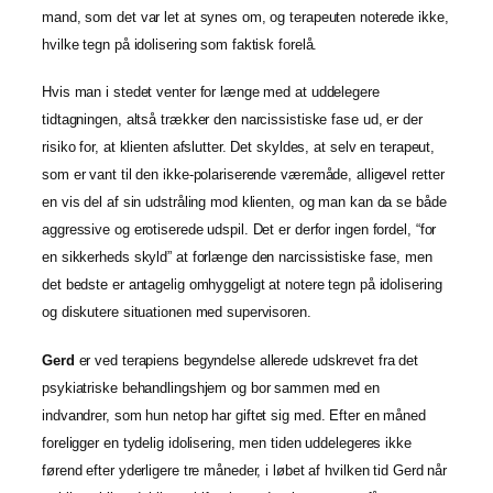
mand, som det var let at synes om, og terapeuten noterede ikke,
hvilke tegn på idolisering som faktisk forelå.
Hvis man i stedet venter for længe med at uddelegere
tidtagningen, altså trækker den narcissistiske fase ud, er der
risiko for, at klienten afslutter. Det skyldes, at selv en terapeut,
som er vant til den ikke-polariserende væremåde, alligevel retter
en vis del af sin udstråling mod klienten, og man kan da se både
aggressive og erotiserede udspil. Det er derfor ingen fordel, “for
en sikkerheds skyld” at forlænge den narcissistiske fase, men
det bedste er antagelig omhyggeligt at notere tegn på idolisering
og diskutere situationen med supervisoren.
Gerd
er ved terapiens begyndelse allerede udskrevet fra det
psykiatriske behandlingshjem og bor sammen med en
indvandrer, som hun netop har giftet sig med. Efter en måned
foreligger en tydelig idolisering, men tiden uddelegeres ikke
førend efter yderligere tre måneder, i løbet af hvilken tid Gerd når