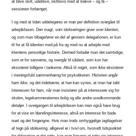
at blive skilt, udeblive, skiftevis med at kræve – og få –
sessionen forlænget.
I og med at tiden uddelegeres er man per definition overgået til
arbejdsfasen. Den magt, som idoliseringen giver over klienten,
og som man tilbagefører en del af gennem delegationen, er kun
til for at få klienten med på fra og med nu at arbejde med
klientens personlige historie. Dermed forlader man det samtidige,
som er for sanserne, og overgår til sådant, som kun har
eksisteret tidligere i tankerne. Altså til noget, som ikke eksisterer
i meningsfuld sammenhæng for psykotikeren. Historien angår
ham ikke, og det indebærer, at han kan synes, at man har tabt
interessen for ham, når man insisterer på at interessere sig for
skolen, legekammeraternes bolig og alle andre uvedkommende
detaljer. I overgangen til arbejdsfasen kan man også have brug
for at vise en blandingsinteresse, altså en interesse for bade
nuet og det forgangne. Hvis man trods omhyggelige iagttagelser
af tegn på idolisering, alligevel er i tvivl om, hvorvidt tidspunktet
for delegation er det rette, kan man forsøge at rette sin interesse