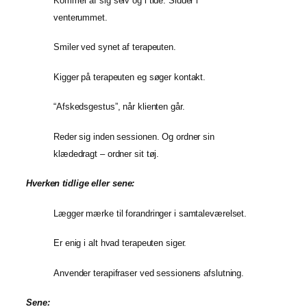
Kommer af sig selv og i tide. Sidder i
venterummet.
Smiler ved synet af terapeuten.
Kigger på terapeuten eg søger kontakt.
“Afskedsgestus”, når klienten går.
Reder sig inden sessionen. Og ordner sin
klædedragt – ordner sit tøj.
Hverken tidlige eller sene:
Lægger mærke til forandringer i samtaleværelset.
Er enig i alt hvad terapeuten siger.
Anvender terapifraser ved sessionens afslutning.
Sene: