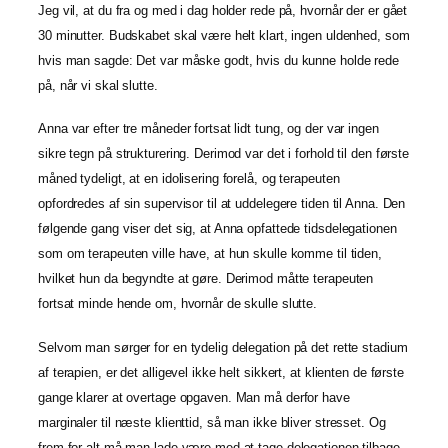
Jeg vil, at du fra og med i dag holder rede på, hvornår der er gået
30 minutter. Budskabet skal være helt klart, ingen uldenhed, som
hvis man sagde: Det var måske godt, hvis du kunne holde rede
på, når vi skal slutte.
Anna var efter tre måneder fortsat lidt tung, og der var ingen
sikre tegn på strukturering. Derimod var det i forhold til den første
måned tydeligt, at en idolisering forelå, og terapeuten
opfordredes af sin supervisor til at uddelegere tiden til Anna. Den
følgende gang viser det sig, at Anna opfattede tidsdelegationen
som om terapeuten ville have, at hun skulle komme til tiden,
hvilket hun da begyndte at gøre. Derimod måtte terapeuten
fortsat minde hende om, hvornår de skulle slutte.
Selvom man sørger for en tydelig delegation på det rette stadium
af terapien, er det alligevel ikke helt sikkert, at klienten de første
gange klarer at overtage opgaven. Man må derfor have
marginaler til næste klienttid, så man ikke bliver stresset. Og
frem for alt må man lade være med at tage delegationen tilbage