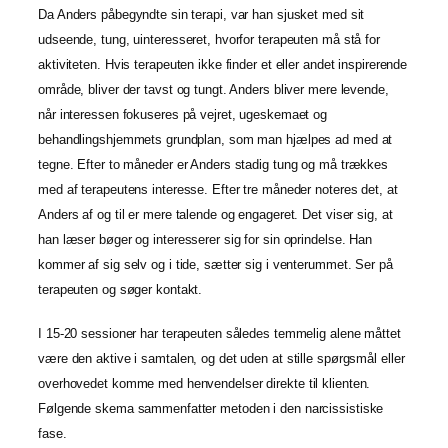
Da Anders påbegyndte sin terapi, var han sjusket med sit
udseende, tung, uinteresseret, hvorfor terapeuten må stå for
aktiviteten. Hvis terapeuten ikke finder et eller andet inspirerende
område, bliver der tavst og tungt. Anders bliver mere levende,
når interessen fokuseres på vejret, ugeskemaet og
behandlingshjemmets grundplan, som man hjælpes ad med at
tegne. Efter to måneder er Anders stadig tung og må trækkes
med af terapeutens interesse. Efter tre måneder noteres det, at
Anders af og til er mere talende og engageret. Det viser sig, at
han læser bøger og interesserer sig for sin oprindelse. Han
kommer af sig selv og i tide, sætter sig i venterummet. Ser på
terapeuten og søger kontakt.
I 15-20 sessioner har terapeuten således temmelig alene måttet
være den aktive i samtalen, og det uden at stille spørgsmål eller
overhovedet komme med henvendelser direkte til klienten.
Følgende skema sammenfatter metoden i den narcissistiske
fase.