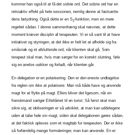
kommer han også til at få det sidste ord. Det sidste ord har en
retroaktiv effekt på hele sessionen, nemlig denne at fastsætte
dens betydning. Også dette er en S
-funktion, men en mere
2
regelret sådan. I denne sammenhæng skal nævnes, at dette
moment kræver disciplin af terapeuten. Vi er så vant til at have
initiativet og styringen, at det ikke er helt let at afholde sig fra
småsnak og et afsluttende ord, når klienten skal gå. Som
terapeut skal man, hvis man sørger for en korrekt slutning, føle
sig en anelse usikker og forladt, når klienten går.
En delegation er en polarisering. Den er den eneste undtagelse
fra reglen om ikke at polarisere. Man må både have og anvende
magt for at flytte på magt. Ellers bliver det ligesom, når en
franskmand sælger Eifeltårnet til en turist. Så først skal man
sikre sig, at idoliseringen er så udviklet, at man kan uddelegere
uden at tabe hele sin magt, siden skal delegationen gøres sådan,
at det faktisk opleves som et magttab for terapeuten. Der er ikke
så forfærdelig mange formuleringer, man kan anvende. En er: