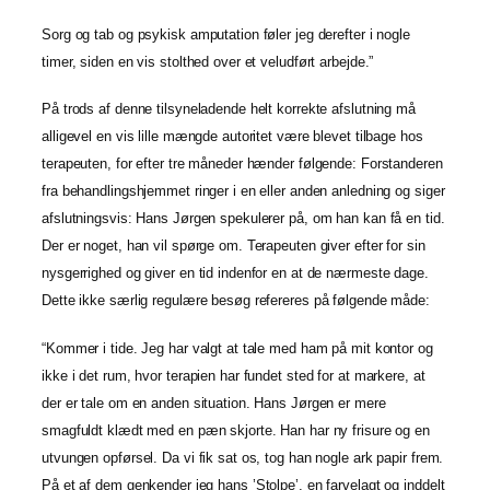
Sorg og tab og psykisk amputation føler jeg derefter i nogle
timer, siden en vis stolthed over et veludført arbejde.”
På trods af denne tilsyneladende helt korrekte afslutning må
alligevel en vis lille mængde autoritet være blevet tilbage hos
terapeuten, for efter tre måneder hænder følgende: Forstanderen
fra behandlingshjemmet ringer i en eller anden anledning og siger
afslutningsvis: Hans Jørgen spekulerer på, om han kan få en tid.
Der er noget, han vil spørge om. Terapeuten giver efter for sin
nysgerrighed og giver en tid indenfor en at de nærmeste dage.
Dette ikke særlig regulære besøg refereres på følgende måde:
“Kommer i tide. Jeg har valgt at tale med ham på mit kontor og
ikke i det rum, hvor terapien har fundet sted for at markere, at
der er tale om en anden situation. Hans Jørgen er mere
smagfuldt klædt med en pæn skjorte. Han har ny frisure og en
utvungen opførsel. Da vi fik sat os, tog han nogle ark papir frem.
På et af dem genkender jeg hans ’Stolpe’, en farvelagt og inddelt