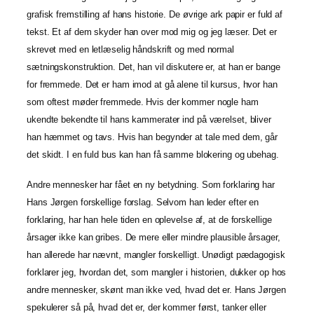
grafisk fremstilling af hans historie. De øvrige ark papir er fuld af
tekst. Et af dem skyder han over mod mig og jeg læser. Det er
skrevet med en letlæselig håndskrift og med normal
sætningskonstruktion. Det, han vil diskutere er, at han er bange
for fremmede. Det er ham imod at gå alene til kursus, hvor han
som oftest møder fremmede. Hvis der kommer nogle ham
ukendte bekendte til hans kammerater ind på værelset, bliver
han hæmmet og tavs. Hvis han begynder at tale med dem, går
det skidt. I en fuld bus kan han få samme blokering og ubehag.
Andre mennesker har fået en ny betydning. Som forklaring har
Hans Jørgen forskellige forslag. Selvom han leder efter en
forklaring, har han hele tiden en oplevelse af, at de forskellige
årsager ikke kan gribes. De mere eller mindre plausible årsager,
han allerede har nævnt, mangler forskelligt. Unødigt pædagogisk
forklarer jeg, hvordan det, som mangler i historien, dukker op hos
andre mennesker, skønt man ikke ved, hvad det er. Hans Jørgen
spekulerer så på, hvad det er, der kommer først, tanker eller