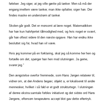
følelser. Jeg siger, at jeg ville gætte på tanker. Men så må der
engang imellem være tanker, man ikke opfatter, siger han. Der
findes maske en understrøm af tanker.
Skolen går godt. Det er morsomt at lære noget. Matematikken
har han kun halvhjertet tålmodighed med, og hvis noget er svært,
går han oftest videre til den næste opgave. Han har endnu ikke
besluttet sig for, hvad han vil være.
Hvis jeg kommer på en forklaring, skal jeg så komme her hen og
fortælle om det, spørger han hen mod slutningen. Ja gerne,
svarer jeg.”
Den ængstelse overfor fremmede, som Hans Jørgen relaterer til,
vidner om, at den Andens begær, objekt a, er lokaliseret til andre
mennesker, hvilket i så fald er et godt strukturtegn. I slutningen
af denne ekstra samtale forblev initiativet og det sidste ord Hans
Jørgens, eftersom terapeutens accept blot gav dette eftertryk.