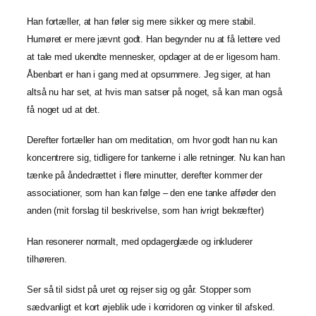
Han fortæller, at han føler sig mere sikker og mere stabil.
Humøret er mere jævnt godt. Han begynder nu at få lettere ved
at tale med ukendte mennesker, opdager at de er ligesom ham.
Åbenbart er han i gang med at opsummere. Jeg siger, at han
altså nu har set, at hvis man satser på noget, så kan man også
få noget ud at det.
Derefter fortæller han om meditation, om hvor godt han nu kan
koncentrere sig, tidligere for tankerne i alle retninger. Nu kan han
tænke på åndedrættet i flere minutter, derefter kommer der
associationer, som han kan følge – den ene tanke afføder den
anden (mit forslag til beskrivelse, som han ivrigt bekræfter)
Han resonerer normalt, med opdagerglæde og inkluderer
tilhøreren.
Ser så til sidst på uret og rejser sig og går. Stopper som
sædvanligt et kort øjeblik ude i korridoren og vinker til afsked.