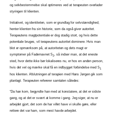
og selvbestemmelse skal optimeres ved at terapeuten overlader
styringen til klienten.
Initiativet, og identiteten, som er grundlag for selvstændighed,
henter klienten fra sin historie, som da også giver autoritet.
Terapeutens magtpotentiale er dog stadig stort, og hvis dette
potentiale bruges, vil terapeutens autoritet dominere. Hvis man
blot er opmærksom på, at autoriteten og dets magt er
symptomer på Fadernavnet S
, så indser man, at det eneste
2
sted, hvor dette ikke bør lokaliseres nu, er hos en anden person,
hvis det vel og mærke skal få en indbygget forbindelse med S
1
hos klienten. Afslutningen af terapien med Hans Jørgen gik som
planlagt. Terapeuten refererer samtalen således:
“Da han kom, begyndte han med at konstatere, at det er sidste
gang, og at det er svært at komme i gang. Jeg siger, at nu er
arbejdet gjort, det som de har villet have vi skulle gøre, eller
rettere det var ham, som mest havde arbejdet.