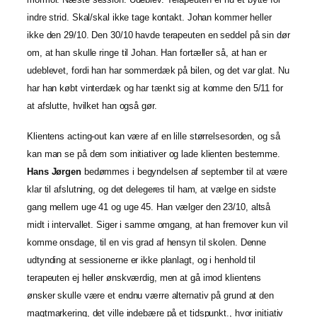
indre strid. Skal/skal ikke tage kontakt. Johan kommer heller
ikke den 29/10. Den 30/10 havde terapeuten en seddel på sin dør
om, at han skulle ringe til Johan. Han fortæller så, at han er
udeblevet, fordi han har sommerdæk på bilen, og det var glat. Nu
har han købt vinterdæk og har tænkt sig at komme den 5/11 for
at afslutte, hvilket han også gør.
Klientens acting-out kan være af en lille størrelsesorden, og så
kan man se på dem som initiativer og lade klienten bestemme.
Hans Jørgen
bedømmes i begyndelsen af september til at være
klar til afslutning, og det delegeres til ham, at vælge en sidste
gang mellem uge 41 og uge 45. Han vælger den 23/10, altså
midt i intervallet. Siger i samme omgang, at han fremover kun vil
komme onsdage, til en vis grad af hensyn til skolen. Denne
udtynding at sessionerne er ikke planlagt, og i henhold til
terapeuten ej heller ønskværdig, men at gå imod klientens
ønsker skulle være et endnu værre alternativ på grund at den
magtmarkering, det ville indebære på et tidspunkt., hvor initiativ