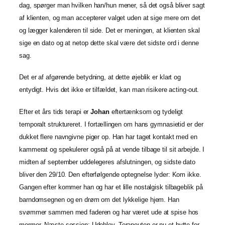
dag, spørger man hvilken han/hun mener, så det også bliver sagt
af klienten, og man accepterer valget uden at sige mere om det
og lægger kalenderen til side. Det er meningen, at klienten skal
sige en dato og at netop dette skal være det sidste ord i denne
sag.
Det er af afgørende betydning, at dette øjeblik er klart og
entydigt. Hvis det ikke er tilfældet, kan man risikere acting-out.
Efter et års tids terapi er
Johan
eftertænksom og tydeligt
temporalt struktureret. I fortællingen om hans gymnasietid er der
dukket flere navngivne piger op. Han har taget kontakt med en
kammerat og spekulerer også på at vende tilbage til sit arbejde. I
midten af september uddelegeres afslutningen, og sidste dato
bliver den 29/10. Den efterfølgende optegnelse lyder: Kom ikke.
Gangen efter kommer han og har et lille nostalgisk tilbageblik på
barndomsegnen og en drøm om det lykkelige hjem. Han
svømmer sammen med faderen og har været ude at spise hos
mormor. Næste session: Udeblev. Terapeuten er nu et bytte for