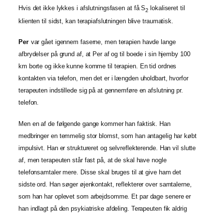
Hvis det ikke lykkes i afslutningsfasen at få S
lokaliseret til
2
klienten til sidst, kan terapiafslutningen blive traumatisk.
Per
var gået igennem faserne, men terapien havde lange
afbrydelser på grund af, at Per af og til boede i sin hjemby 100
km borte og ikke kunne komme til terapien. En tid ordnes
kontakten via telefon, men det er i længden uholdbart, hvorfor
terapeuten indstillede sig på at gennemføre en afslutning pr.
telefon.
Men en af de følgende gange kommer han faktisk. Han
medbringer en temmelig stor blomst, som han antagelig har købt
impulsivt. Han er struktureret og selvreflekterende. Han vil slutte
af, men terapeuten står fast på, at de skal have nogle
telefonsamtaler mere. Disse skal bruges til at give ham det
sidste ord. Han søger øjenkontakt, reflekterer over samtalerne,
som han har oplevet som arbejdsomme. Et par dage senere er
han indlagt på den psykiatriske afdeling. Terapeuten fik aldrig