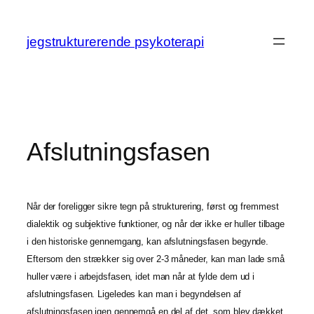
Spring
til
jegstrukturerende psykoterapi
indhold
Afslutningsfasen
Når der foreligger sikre tegn på strukturering, først og fremmest
dialektik og subjektive funktioner, og når der ikke er huller tilbage
i den historiske gennemgang, kan afslutningsfasen begynde.
Eftersom den strækker sig over 2-3 måneder, kan man lade små
huller være i arbejdsfasen, idet man når at fylde dem ud i
afslutningsfasen. Ligeledes kan man i begyndelsen af
afslutningsfasen igen gennemgå en del af det, som blev dækket