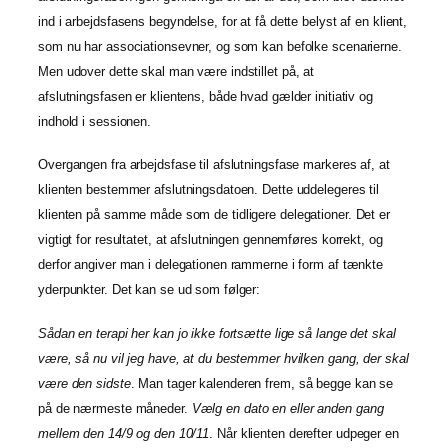
ind i arbejdsfasens begyndelse, for at få dette belyst af en klient,
som nu har associationsevner, og som kan befolke scenarierne.
Men udover dette skal man være indstillet på, at
afslutningsfasen er klientens, både hvad gælder initiativ og
indhold i sessionen.
Overgangen fra arbejdsfase til afslutningsfase markeres af, at
klienten bestemmer afslutningsdatoen. Dette uddelegeres til
klienten på samme måde som de tidligere delegationer. Det er
vigtigt for resultatet, at afslutningen gennemføres korrekt, og
derfor angiver man i delegationen rammerne i form af tænkte
yderpunkter. Det kan se ud som følger:
Sådan en terapi her kan jo ikke fortsætte lige så lange det skal
være, så nu vil jeg have, at du bestemmer hvilken gang, der skal
være den sidste
. Man tager kalenderen frem, så begge kan se
på de nærmeste måneder.
Vælg en dato en eller anden gang
mellem den 14/9 og den 10/11
. Når klienten derefter udpeger en