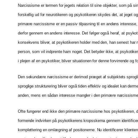
Narcissisme er termen for jegets relation til sine objekter, som på s
forskellig ud for neurotikeren og psykotikeren skydes det, at jeget
primære narcissisme er en passiv tilpasning til en andens interesse,
derfor gennem en andens interesse. Det følger også heraf, at psykoti
konsekvens bliver, at psykotikeren holder med den, han senest har 
person, som vil indprente ham noget. Det betyder ikke, at psykotikere
i plejen af en psykotiker, bliver situationen for denne forvirrende og
Den sekundære narcissisme er derimod præget af subjektets sproglige
sproglige strukturering bliver også tiden effektiv og idealet kan der
anden, mens en sådan interesse mangler i den primære narcissisme
Ofte fungerer end ikke den primære narcissisme hos psykotikeren, den
formende indvirken på psykotikerens kropsskema gennem identificerin
komplettering en omlægning af positionerne. Nu identificerer kliente