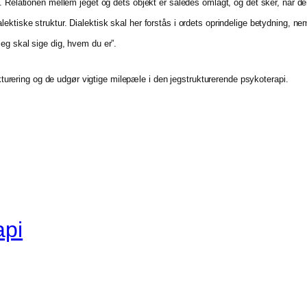
 Relationen mellem jeget og dets objekt er således omlagt, og det sker, når den
ektiske struktur. Dialektisk skal her forstås i ordets oprindelige betydning, n
eg skal sige dig, hvem du er”.
ukturering og de udgør vigtige milepæle i den jegstrukturerende psykoterapi.
api