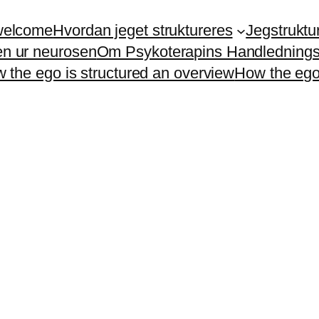
welcome
Hvordan jeget struktureres
Jegstruktu
n ur neurosen
Om Psykoterapins Handlednin
 the ego is structured an overview
How the ego 