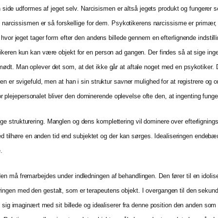
in side udformes af jeget selv. Narcisismen er altså jegets produkt og fungerer s
 og narcissismen er så forskellige for dem. Psykotikerens narcissisme er primæ
 hvor jeget tager form efter den andens billede gennem en efterlignende indstil
keren kun kan være objekt for en person ad gangen. Der findes så at sige ingen 
mødt. Man oplever det som, at det ikke går at aftale noget med en psykotiker.
n er svigefuld, men at han i sin struktur savner mulighed for at registrere og o
 for plejepersonalet bliver den dominerende oplevelse ofte den, at ingenting funge
 strukturering. Manglen og dens komplettering vil dominere over efterligningsb
med tilhøre en anden tid end subjektet og der kan sørges. Idealiseringen endebær
.
 må fremarbejdes under indledningen af behandlingen. Den fører til en idoliser
gen med den gestalt, som er terapeutens objekt. I overgangen til den sekundær
n sig imaginært med sit billede og idealiserer fra denne position den anden som 