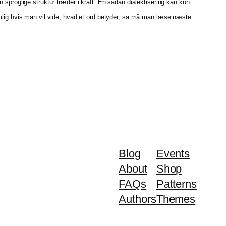
 sproglige struktur træder i kraft. En sådan dialektisering kan kun
emlig hvis man vil vide, hvad et ord betyder, så må man læse næste
Blog
Events
About
Shop
FAQs
Patterns
Authors
Themes