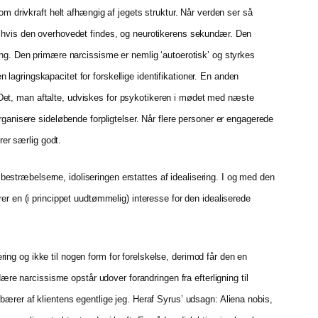
om drivkraft helt afhængig af jegets struktur. Når verden ser så
r, hvis den overhovedet findes, og neurotikerens sekundær. Den
ling. Den primære narcissisme er nemlig ‘autoerotisk’ og styrkes
lagringskapacitet for forskellige identifikationer. En anden
 Det, man aftalte, udviskes for psykotikeren i mødet med næste
rganisere sideløbende forpligtelser. Når flere personer er engagerede
rer særlig godt.
estræbelserne, idoliseringen erstattes af idealisering. I og med den
er en (i princippet uudtømmelig) interesse for den idealiserede
ing og ikke til nogen form for forelskelse, derimod får den en
e narcissisme opstår udover forandringen fra efterligning til
bærer af klientens egentlige jeg. Heraf Syrus’ udsagn: Aliena nobis,