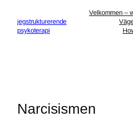
Spring
Velkommen – 
til
jegstrukturerende
Väge
indhold
psykoterapi
How
Narcisismen