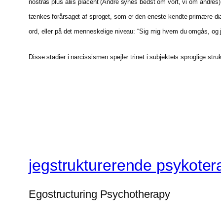
nostras plus aliis placent (Andre synes bedst om vort, vi om andres).
tænkes forårsaget af sproget, som er den eneste kendte primære dial
ord, eller på det menneskelige niveau: “Sig mig hvem du omgås, og j
Disse stadier i narcissismen spejler trinet i subjektets sproglige str
jegstrukturerende psykoter
Egostructuring Psychotherapy